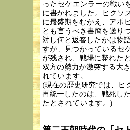
ったセケエンラーの戦い
に書かれました。ヒクソ
に最盛期をむかえ、アポ
とも言うべき書簡を送り
対し何と返答したかは物
すが、見つかっているセ
が残され、戦場に斃れた
双方の勢力が激突する大
れています。
(現在の歴史研究では、ヒ
再統一したのは、戦死し
たとされています。)
第二王朝時代の「セ