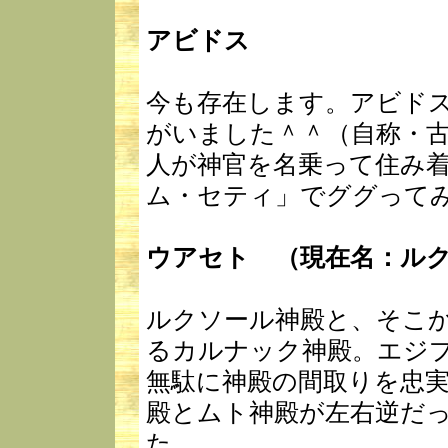
アビドス
今も存在します。アビド
がいました＾＾（自称・
人が神官を名乗って住み
ム・セティ」でググって
ウアセト （現在名：ル
ルクソール神殿と、そこか
るカルナック神殿。エジ
無駄に神殿の間取りを忠
殿とムト神殿が左右逆だ
た…。