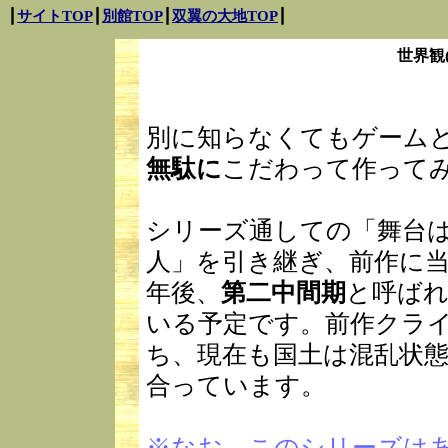
┃
サイトTOP
┃
別館TOP
┃
双翼の大地TOP
┃
世界観
別に知らなくてもゲーム
無駄に
こだわって作って
シリーズ通しての「舞台
人」を引き継ぎ、前作に当
年後、
第二中間期
と呼ば
いる予定です。前作クラ
ち、現在も国土は混乱状
合っています。
※なお、このシリーズは