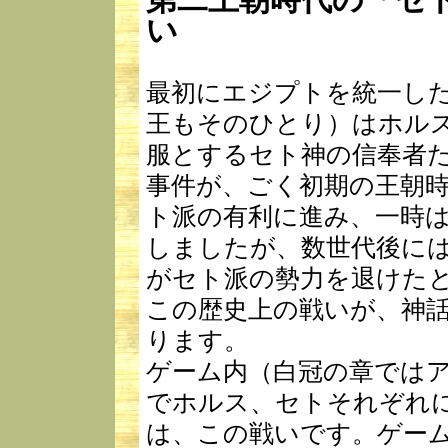
い
最初にエジプトを統一し
王もそのひとり）はホル
服とするセト神の信奉者
事件が、ごく初期の王朝
ト派の有利に進み、一時
しましたが、数世代後に
がセト派の勢力を退けた
この歴史上の戦いが、神
ります。
ゲーム内（白冠の章では
でホルス、セトそれぞれ
は、この戦いです。ゲー