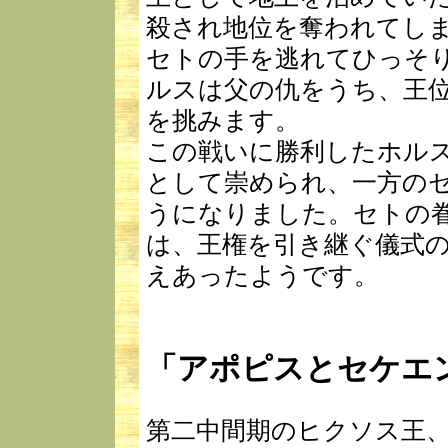
殺され地位を奪われてし
セトの手を逃れてひっそ
ルスは父の仇をうち、王
を挑みます。
この戦いに勝利したホル
として崇められ、一方の
うになりました。セトの
は、王権を引き継ぐ儀式
えあったようです。
「アポピスとセケエ
第二中間期のヒクソス王