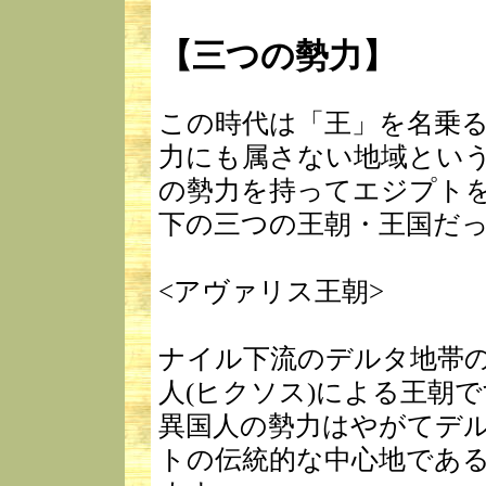
【三つの勢力】
この時代は「王」を名乗
力にも属さない地域とい
の勢力を持ってエジプト
下の三つの王朝・王国だ
<アヴァリス王朝>
ナイル下流のデルタ地帯
人(ヒクソス)による王朝
異国人の勢力はやがてデ
トの伝統的な中心地であ