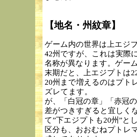
【地名・州紋章】
ゲーム内の世界は上エジプ
42州ですが、これは実際
名称が異なります。ゲー
末期だと、上エジプトは2
20州まで増えるのはプト
ズレてます。
が、「白冠の章」「赤冠
差がつきすぎると宜しく
て”下エジプトも20州”
区分も、おおむねプトレ