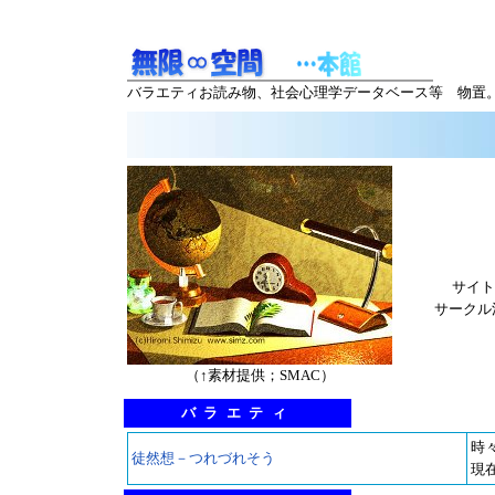
バラエティお読み物、社会心理学データベース等 物置
サイト
サークル
（↑素材提供；SMAC）
バラエティ
時
徒然想－つれづれそう
現