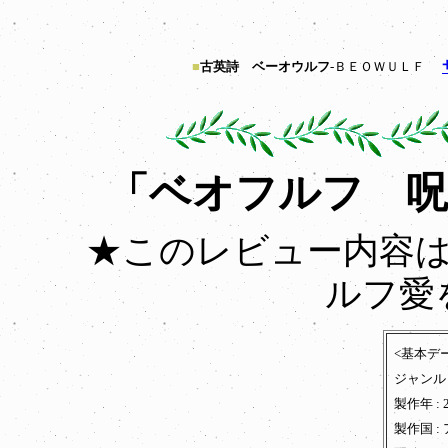
■
古英詩 ベーオウルフ
-ＢＥＯＷＵＬＦ
「ベオフルフ 呪
★このレビュー内容
ルフ愛
<基本デ
ジャンル 
製作年 : 
製作国 :