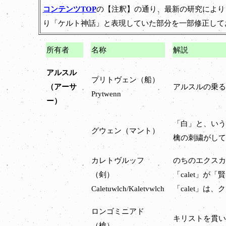
コンテンツTOP
の【注釈】の通り、最新の研究により
り「ケルト神話」と表現していた部分を一部修正して
所有者
名称
解説
アルスル
プリトヴェン（船）
（アーサ
アルスルの乗る
Prytwenn
ー）
「白」と、いう
グウェン（マント）
檎の刺繍がして
カレトヴルッフ
のちのエクスカリ
（剣）
「calet」が
Caletuwlch/Kaletvwlch
「calet」
ロンゴミニアド
キリストを貫い
（槍）