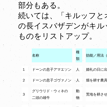
部分もある。
続いては、「キルッフと
の長イスバザデンがキル
ものをリストアップ。
種
名称
効能／用法
類
１
ドーンの息子アマエソン
人
婚礼の日に
２
ドーンの息子ゴヴァノン
人
畑を耕す農
グリウリド・ウィネの
動
３
荒地を耕さ
二頭の雄牛
物