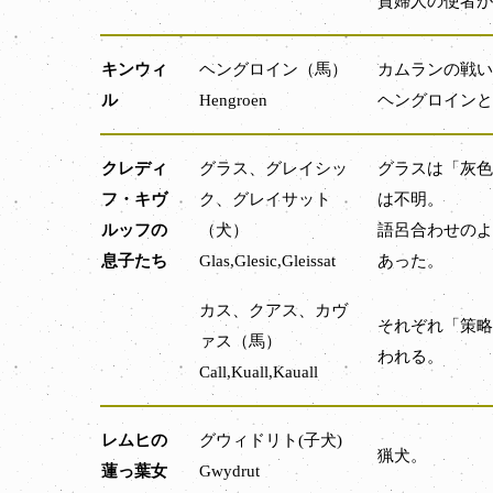
貴婦人の使者が
キンウィ
ヘングロイン（馬）
カムランの戦い
ル
Hengroen
ヘングロインと
クレディ
グラス、グレイシッ
グラスは「灰色
フ・キヴ
ク、グレイサット
は不明。
ルッフの
（犬）
語呂合わせのよ
息子たち
Glas,Glesic,Gleissat
あった。
カス、クアス、カヴ
それぞれ「策略
ァス（馬）
われる。
Call,Kuall,Kauall
レムヒの
グウィドリト(子犬)
猟犬。
蓮っ葉女
Gwydrut