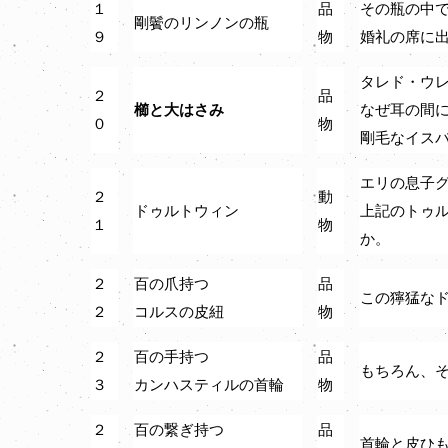
１
品
その瓶の中
剛鬢のリンノンの瓶
９
物
婚礼の席に
タレド・ウ
２
品
櫛と大はさみ
なぜ耳の間
０
物
剛毛なイス
エリの息子
２
動
ドゥルトウィン
上記のトゥ
１
物
か。
２
百の爪持つ
品
この獰猛な
２
コルスの皮紐
物
２
百の手持つ
品
もちろん、
３
カンハスティルの首輪
物
２
百の繋ぎ持つ
品
首輪と皮ひ