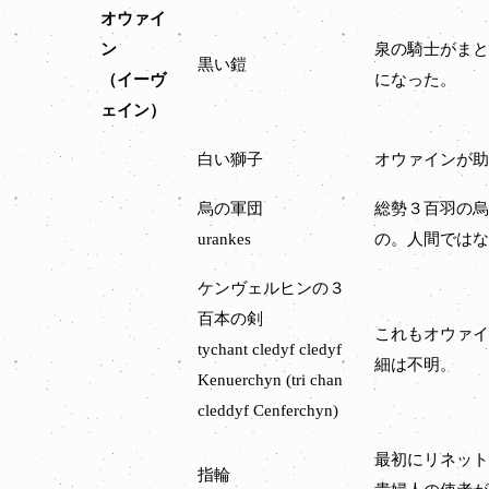
オウァイ
ン
泉の騎士がまと
黒い鎧
（イーヴ
になった。
ェイン）
白い獅子
オウァインが助
烏の軍団
総勢３百羽の烏
urankes
の。人間ではな
ケンヴェルヒンの３
百本の剣
これもオウァイ
tychant cledyf cledyf
細は不明。
Kenuerchyn (tri chan
cleddyf Cenferchyn)
最初にリネット
指輪