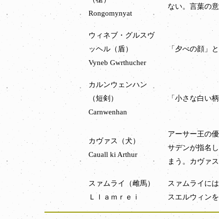
ない。言葉の意
Rongomynyat
ウィネブ・グルスヴ
ッヘル（盾）
「夕べの顔」と
Vyneb Gwrthucher
カルンウェンハン
（短剣）
「小さな白い柄
Carnwenhan
アーサー王の優
カヴァス（犬）
サデンが指名し
Cauall ki Arthur
まう。カヴァス
スァムライ（雌馬）
スァムライには
Ｌｌａｍｒｅｉ
スエルウィンを