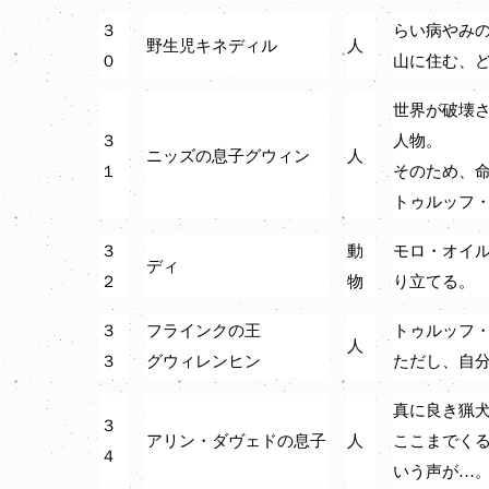
３
らい病やみ
野生児キネディル
人
０
山に住む、
世界が破壊
３
人物。
ニッズの息子グウィン
人
１
そのため、
トゥルッフ
３
動
モロ・オイ
ディ
２
物
り立てる。
３
フラインクの王
トゥルッフ
人
３
グウィレンヒン
ただし、自
真に良き猟
３
アリン・ダヴェドの息子
人
ここまでく
４
いう声が…