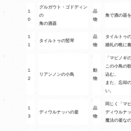
グルガウト・ゴドディン
１
品
の
角で酒の器
０
物
角の酒器
１
品
タイルトゥ
タイルトゥの竪琴
１
物
婚礼の晩に
「マビノギ
この小鳥の
１
動
リアンノンの小鳥
込む。
２
物
また、忘却
い。
同じく「マ
１
品
ディウルナッハの釜
ディウルナ
３
物
魔法の釜な