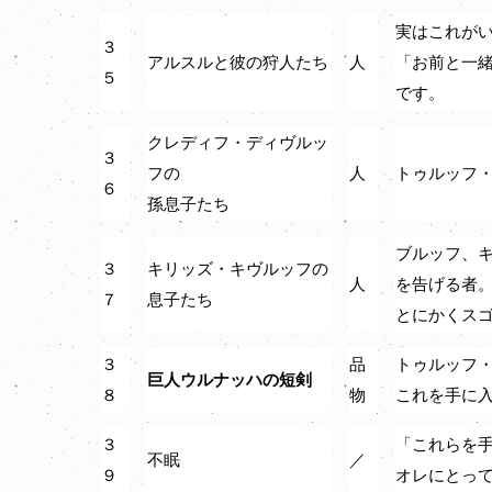
実はこれが
３
アルスルと彼の狩人たち
人
「お前と一
５
です。
クレディフ・ディヴルッ
３
フの
人
トゥルッフ
６
孫息子たち
ブルッフ、
３
キリッズ・キヴルッフの
人
を告げる者
７
息子たち
とにかくス
３
品
トゥルッフ
巨人ウルナッハの短剣
８
物
これを手に
３
「これらを
不眠
／
９
オレにとっ