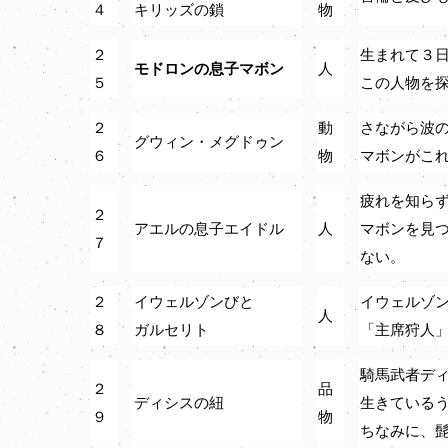
４
キリッズの鎖
物
２
生まれて３
モドロンの息子マボン
人
５
この人物を
２
動
さながら波
グウィン・メグドゥン
６
物
マボンがこ
疲れを知ら
２
アエルの息子エイドル
人
マボンを見
７
ない。
２
イウェルゾンびと
イウェルゾ
人
８
ガルセリト
「主席狩人
騎馬武者デ
２
品
ディシスの紐
生きている
９
物
ちなみに、