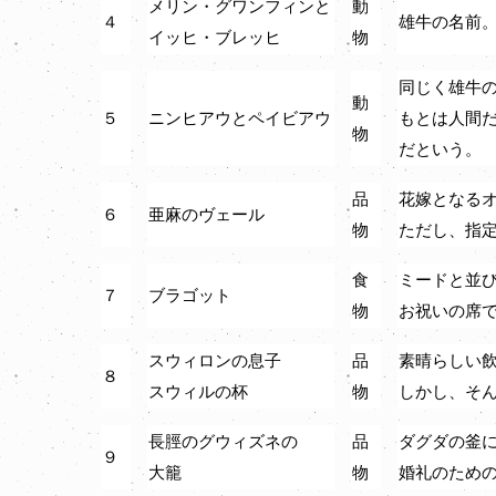
メリン・グワンフィンと
動
４
雄牛の名前
イッヒ・ブレッヒ
物
同じく雄牛
動
５
ニンヒアウとペイビアウ
もとは人間
物
だという。
品
花嫁となる
６
亜麻のヴェール
物
ただし、指
食
ミードと並
７
ブラゴット
物
お祝いの席
スウィロンの息子
品
素晴らしい
８
スウィルの杯
物
しかし、そ
長脛のグウィズネの
品
ダグダの釜
９
大籠
物
婚礼のため