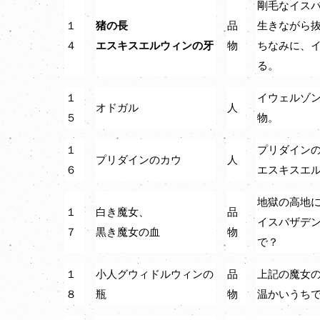
剛毛なイス
１
猪の長
品
生きながら
４
エスキスエルウィンの牙
物
ちなみに、
る。
１
イウェルゾ
オドガル
人
５
物。
１
プリダイン
プリダインのカウ
人
６
エスキスエ
地獄の高地
１
白き魔女、
品
イスバザデ
７
黒き魔女の血
物
で？
１
小人グウィドルウィンの
品
上記の魔女
８
瓶
物
温かいうち