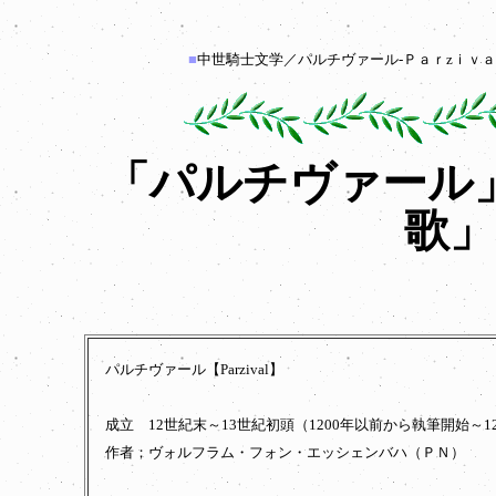
■
中世騎士文学／パルチヴァール-Ｐａｒzｉｖ
「パルチヴァール
歌
パルチヴァール【Parzival】
成立 12世紀末～13世紀初頭（1200年以前から執筆開始～1
作者；ヴォルフラム・フォン・エッシェンバハ（ＰＮ）