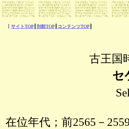
┃
サイトTOP
┃
別館TOP
┃
コンテンツTOP
┃
古王国
セ
Se
在位年代；前2565－255