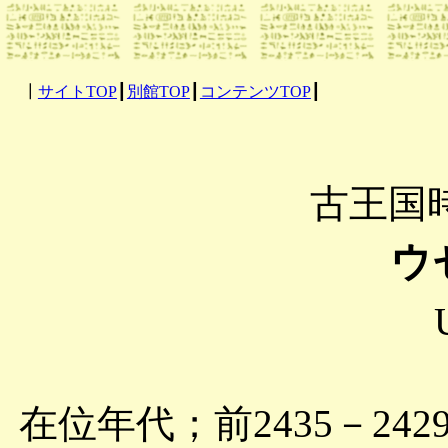
┃
サイトTOP
┃
別館TOP
┃
コンテンツTOP
┃
古王国
ウ
在位年代；前2435－242