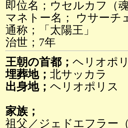
即位名；ウセルカフ（
マネトー名； ウサーチェレス 
通称；「太陽王」
治世；7年
王朝の首都；
ヘリオポ
埋葬地；
北サッカラ
出身地；
ヘリオポリス
家族；
祖父／ジェドエフラー