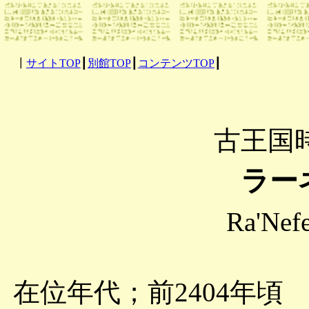
┃
サイトTOP
┃
別館TOP
┃
コンテンツTOP
┃
古王国
ラー
Ra'Nefe
在位年代；前2404年頃