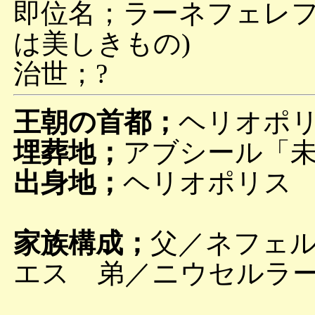
即位名；ラーネフェレフ 
は美しきもの)
治世；?
王朝の首都；
ヘリオポ
埋葬地；
アブシール「
出身地；
ヘリオポリス
家族構成；
父／ネフェ
エス 弟／ニウセルラ