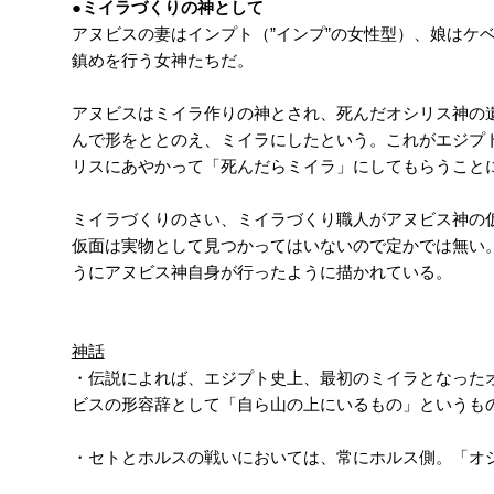
●ミイラづくりの神として
アヌビスの妻はインプト（”インプ”の女性型）、娘はケ
鎮めを行う女神たちだ。
アヌビスはミイラ作りの神とされ、死んだオシリス神の
んで形をととのえ、ミイラにしたという。これがエジプ
リスにあやかって「死んだらミイラ」にしてもらうこと
ミイラづくりのさい、ミイラづくり職人がアヌビス神の
仮面は実物として見つかってはいないので定かでは無い
うにアヌビス神自身が行ったように描かれている。
神話
・伝説によれば、エジプト史上、最初のミイラとなった
ビスの形容辞として「自ら山の上にいるもの」というも
・セトとホルスの戦いにおいては、常にホルス側。「オ