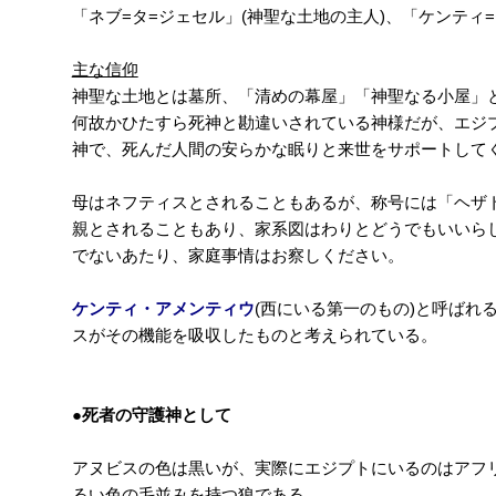
「ネブ=タ=ジェセル」(神聖な土地の主人)、「ケンティ
主な信仰
神聖な土地とは墓所、「清めの幕屋」「神聖なる小屋」
何故かひたすら死神と勘違いされている神様だが、エジ
神で、死んだ人間の安らかな眠りと来世をサポートして
母はネフティスとされることもあるが、称号には「ヘザ
親とされることもあり、家系図はわりとどうでもいいら
でないあたり、家庭事情はお察しください。
ケンティ・アメンティウ
(西にいる第一のもの)と呼ば
スがその機能を吸収したものと考えられている。
●死者の守護神として
アヌビスの色は黒いが、実際にエジプトにいるのはアフリカキン
るい色の毛並みを持つ狼である。