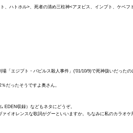
ト、ハトホル>、死者の清め三柱神<アヌビス、インプト、ケベフト
「エジプト・パピルス殺人事件」('01/10/9)で死神扱いだっ
.2％だったそうですよ奥さん。
アルバム EDEN収録）などもネタにどうぞ。
ァイオレンスな歌詞がグーといいますか。ちなみに私のカラオケ用L