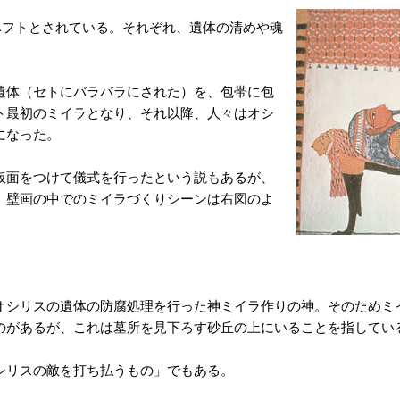
ベフトとされている。それぞれ、遺体の清めや魂
遺体（セトにバラバラにされた）を、包帯に包
ト最初のミイラとなり、それ以降、人々はオシ
になった。
仮面をつけて儀式を行ったという説もあるが、
。壁画の中でのミイラづくりシーンは右図のよ
オシリスの遺体の防腐処理を行った神ミイラ作りの神。そのためミ
のがあるが、これは墓所を見下ろす砂丘の上にいることを指してい
シリスの敵を打ち払うもの」でもある。