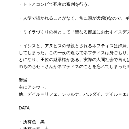
・トトとコンビで死者の審判を行う。
・人型で描かれることがなく、常に頭が犬(狼)なので、
・ミイラづくりの神として「聖なる部屋におわすイスデス
・イシスと、アヌビスの母親とされるネフティスは姉妹
してしまった。この一夜の過ちでネフティスは身ごもり
とになり、王位の継承権がある。実際の人間社会で言え
のちのちセトさんがネフティスのことを忘れてしまった
聖域
主にアシウト。
他、デイル＝リフェ、シャルナ、ハルダイ、デイル＝エ
DATA
・所有色―黒
・所有元素―土