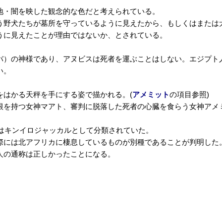
地・闇を映した観念的な色だと考えられている。
う野犬たちが墓所を守っているように見えたから、もしくはまたは
うに見えたことが理由ではないか、とされている。
バ）の神様であり、アヌビスは死者を運ぶことはしない。エジプト
い。
をはかる天秤を手にする姿で描かれる。(
アメミット
の項目参照)
根を持つ女神マアト、審判に脱落した死者の心臓を食らう女神アメ
ではキンイロジャッカルとして分類されていた。
際には北アフリカに棲息しているものが別種であることが判明した
人の通称は正しかったことになる。