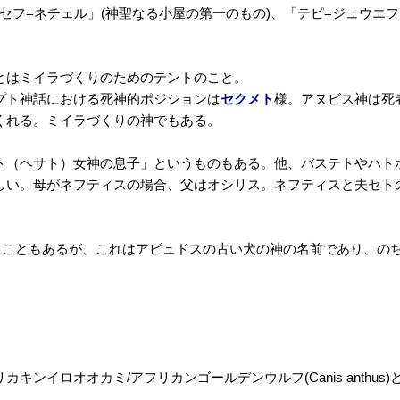
=セフ=ネチェル」(神聖なる小屋の第一のもの)、「テピ=ジュウエフ
とはミイラづくりのためのテントのこと。
プト神話における死神的ポジションは
セクメト
様。アヌビス神は死
くれる。ミイラづくりの神でもある。
ト（ヘサト）女神の息子」というものもある。他、バステトやハト
しい。母がネフティスの場合、父はオシリス。ネフティスと夫セト
れることもあるが、これはアビュドスの古い犬の神の名前であり、の
イロオオカミ/アフリカンゴールデンウルフ(Canis anthus)