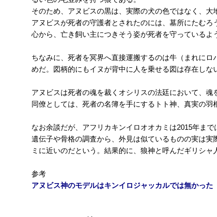
そのため、アヌビスの黒は、実際の犬の色ではなく、大
アヌビスが死者の守護者とされたのには、墓所にたむろ
心から、亡き飼い主につきそう姿が死者を守っているよ
ちなみに、死者を冥界へ直接運搬するのは牛（まれにロ
めだ。図柄的にもイヌが背中に人を乗せる図は存在しな
アヌビスは死者の魂を裁くオシリスの法廷において、魂
同僚としては、死者の名簿を手にするトト神、真実の羽
なお余談だが、アフリカキンイロオオカミは2015年ま
遺伝子や骨格の調査から、外見は似ているものの実は実
ミに近いのだという。結果的に、狼神と呼んだギリシャ
参考
アヌビス神のモデルはキンイロジャッカルでは無かった