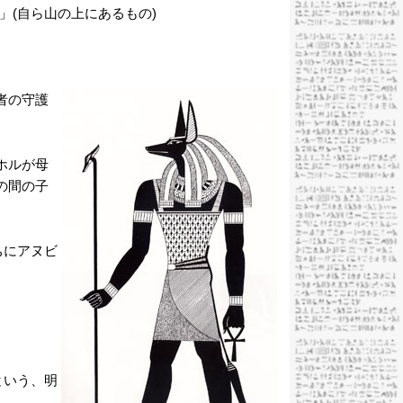
」(自ら山の上にあるもの)
者の守護
ホルが母
の間の子
ちにアヌビ
という、明