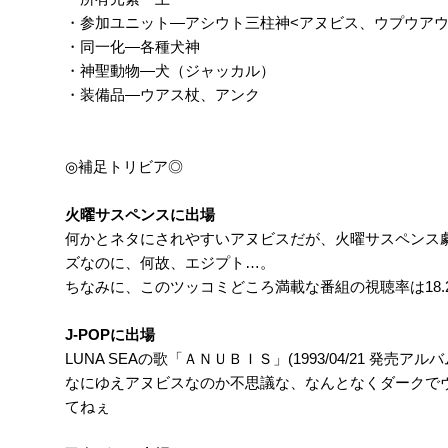
・参加ユニット―アシウト三柱神<アヌビス、ウプウアウ
・同一化―各種犬神
・神聖動物―犬（ジャッカル）
・装備品―ウアス杖、アンク
◎補足トリビア◎
火曜サスペンスに出場
何かとネタにされやすいアヌビスだが、火曜サスペンス劇場
ズなのに、何故、エジプト…。
ちなみに、このツッコミどころ満載な番組の視聴率は18
J-POPに出場
LUNA SEAの歌「ＡＮＵＢＩＳ」(1993/04/21 発売
なにゆえアヌビスなのか不思議な、なんとなくダークでヴ
てねぇ