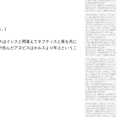
」)
スはイシスと間違えてネフティスと夜を共に
の生んだアヌビスはホルスより年上というこ