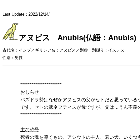
Last Update：2022/12/14/
アヌビス Anubis(仏語：Anubis)
古代名：インプ／ギリシア名：アヌビス／別称・別綴り：イスデス
性別：男性
**********************
おしらせ
パズドラ勢はなぜかアヌビスの父がセトだと思っている
です。セトの嫁ネフティスが母ですが、父は…うん不義の
**********************
主な称号
死者の魂を導くもの、アシウトの主人、若い犬、いくつ