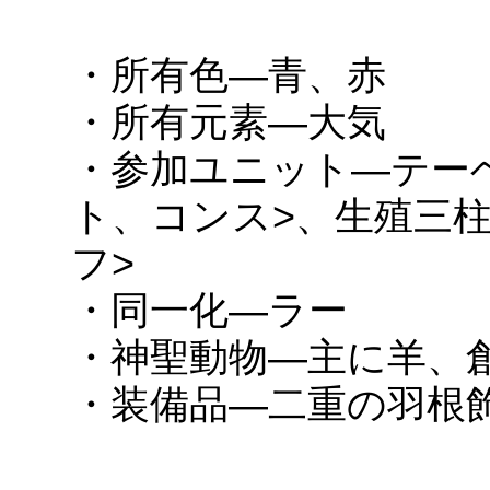
・所有色―青、赤
・所有元素―大気
・参加ユニット―テー
ト、コンス>、生殖三
フ>
・同一化―ラー
・神聖動物―主に羊、
・装備品―二重の羽根