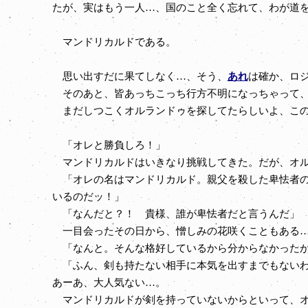
たが、実はもう一人…、国のこと全く忘れて、わが道
マンドリカルドである。
思い出すだに果てしなく…、そう、
あれ
は確か、ロ
そのあと、皆あっちこっち行方不明になっちゃって、
まだしつこくオルランドゥを探してたらしいよ、こ
「オレと勝負しろ！」
マンドリカルドはいきなり挑戦してきた。だが、オル
「オレの名はマンドリカルド。親父を殺した卑怯者の
いるのだッ！」
「なんだと？！ 貴様、誰が卑怯者だと言うんだ」
一目会ったその日から、憎しみの花咲くこともある
「なんと。そんな格好しているから分からなかったが
「ふん、剣も持たない相手に本気を出すまでもないわ
あーあ、大人気ない…。
マンドリカルドが剣を持っていないからといって、オ