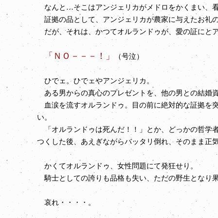
なんと…そこはアンジェリカがメドロをかくまい、看
証拠の品として、アンジェリカが農家に与えたお礼の
だが、それは、かつてオルランドゥが、愛の証にとア
「ＮＯ－－－！」
（号泣）
ひでェ。ひでェやアンジェリカ。
ある男からの真心のプレゼントを、他の男との結婚資
血涙を流すオルランドゥ。目の前に絶対的な証拠を突
い。
「オルランドゥは死んだ！！」とか、どっかの哲学者
つくした後、あえぎながらバッタリ倒れ、そのまま正
かくてオルランドゥ、女性問題にて発狂せり。
騎士としての誇りも品格も失い、ただの野生となり果
哀れ・・・・。