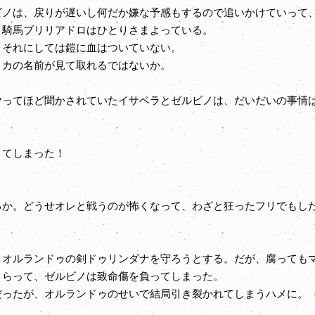
ノは、戻りが遅いし何だか嫌な予感もするので追いかけていって
騎馬ブリリアドロはひとりさまよっている。
それにしては鎧に血はついていない。
カの名前が見て取れるではないか。
ってほど聞かされていたイサベラとゼルビノは、だいだいの事情
。
てしまった！
か。どうせオレと戦うのが怖くなって、わざと狂ったフリでもした
、オルランドゥの剣ドゥリンダナを守ろうとする。だが、腐っても
らって、ゼルビノは致命傷を負ってしまった。
ったが、オルランドゥのせいで結局引き裂かれてしまうハメに。