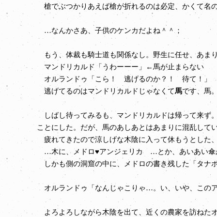
槍でぶつかりあえば槍が折れるのは必定、かくて名の
…なんかさあ、子供のケンカだよね＾＾；
もう、体裁も騎士道も関係なし。野生に任せ、あまり
マンドリカルド「うわーーー」←馬が止まらない
オルランドゥ「こら！ 逃げるのか？！ 待て！」
逃げてるのはマンドリカルドじゃなくて
馬
です、馬
しばし待ってみるも、マンドリカルドは帰って来ず。
ことにした。だが、馬のあしあとはあまりに混乱して
疲れてきたので涼しげな木陰に入って休もうとした、
…木に、メドロ♥アンジェリカ …とか、あいあい傘
しかも側の洞窟の中に、メドロの書き残した「タナボ
オルランドゥ「なんじゃこりゃ…。い、いや、このア
よろよろしながら木陰を出て、近くの農家を訪ねたオ