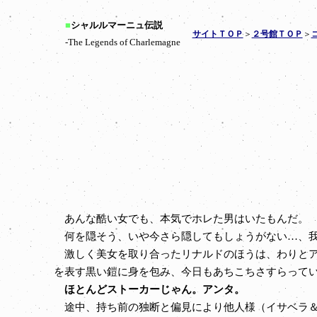
■
シャルルマーニュ伝説
サイトＴＯＰ
＞
２号館ＴＯＰ
＞
-The Legends of Charlemagne
あんな酷い女でも、本気でホレた男はいたもんだ。
何を隠そう、いや今さら隠してもしょうがない…、我
激しく美女を取り合ったリナルドのほうは、わりとア
を表す黒い鎧に身を包み、今日もあちこちさすらって
ほとんどストーカーじゃん。アンタ。
途中、持ち前の独断と偏見により他人様（イサベラ＆